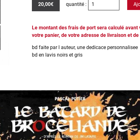
20,00€
quantité :
Aj
Le montant des frais de port sera calculé avant
votre panier, de votre adresse de livraison et de
bd faite par l auteur, une dedicace personnalise
bd en lavis noirs et gris