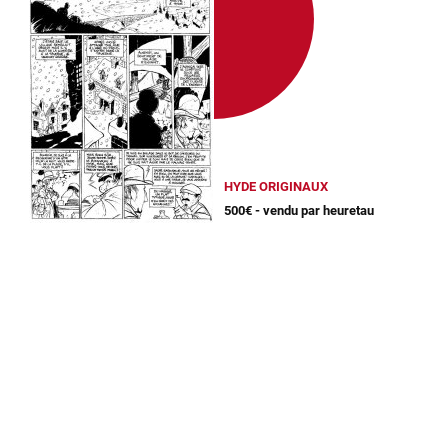
HYDE ORIGINAUX
500€ - vendu par heuretau