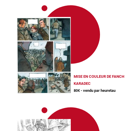
MISE EN COULEUR DE FANCH
KARADEC
80€ - vendu par heuretau