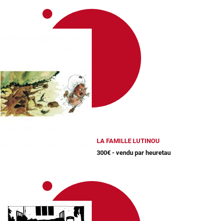
LA FAMILLE LUTINOU
300€ - vendu par heuretau