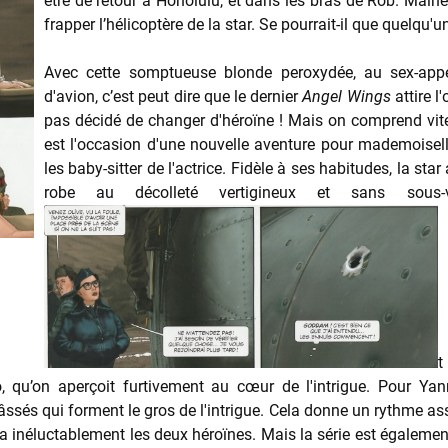
être de retour à Honolulu, et dans les bras de Rob. Malhe
frapper l’hélicoptère de la star. Se pourrait-il que quelqu'un
Avec cette somptueuse blonde peroxydée, au sex-appe
d'avion, c’est peut dire que le dernier
Angel Wings
attire 
pas décidé de changer d'héroïne ! Mais on comprend vite
est l'occasion d'une nouvelle aventure pour mademoiselle
les baby-sitter de l'actrice. Fidèle à ses habitudes, la sta
robe au décolleté vertigineux et sans sous-
t
qu’on aperçoit furtivement au cœur de l'intrigue. Pour Yann
sés qui forment le gros de l'intrigue. Cela donne un rythme assez
pera inéluctablement les deux héroïnes. Mais la série est égalem