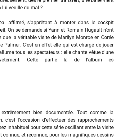
ureusement, dès le premier transfert, une balle vient
 lui veuille du mal ?...
al affirmé, s'apprêtant à monter dans le cockpit
l'œil. On se demande si Yann et Romain Hugault n’ont
 que la véritable visite de Marilyn Monroe en Corée
 Palmer. C'est en effet elle qui est chargé de jouer
r allume tous les spectateurs : elle chante vêtue d'une
vêtement. Cette partie là de l'album es
 extrêmement bien documentée. Tout comme la
, c'est l'occasion d'effectuer des rapprochements
 inhabituel pour cette série oscillant entre la visite
ent connue, et reconnue, pour les magnifiques dessins