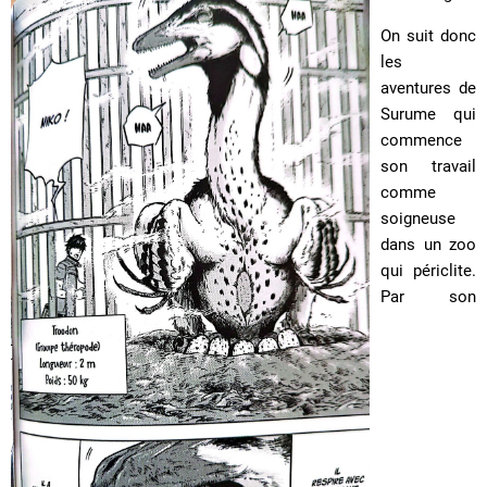
On suit donc
les
aventures de
Surume qui
commence
son travail
comme
soigneuse
dans un zoo
qui périclite.
Par son