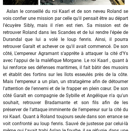
Aslan le conseillé du roi Kaarl et de son neveu Roland se
vois confier une mission par celle qu'il pensait être au départ
l'écuyère Sibly, mais il n'en est rien. Sa mission est de
retrouver Roland dans les Scandes et de lui rendre l'épée de
Durandal que lui a volé le loup fenris. Ainsi, il pourra
retrouver Garalt et achever ce qu'il avait commencé. De son
côté, L'empereur Agramant s'apprête à attaquer la cité d'Ys
avec l'appui de la maléfique Morgane. Le roi Kaarl , quant à
lui renforce ses défenses maritimes, il fait bâtir des musoirs
et établit des fortins sur les îlots esseulés près de la côte.
Mais l'empereur a un plan, un stratagème afin de détourner
l'attention de l'ennemi et de le frapper en plein cœur. De son
côté Garalt en compagnie de Sybille et Angélique n'a qu'un
souhait, retrouver Bradamante et son fils afin de les
préserver de l'attaque imminente de l'empereur sur la cité du
roi Kaarl. Quant à Roland toujours seule dans son errance se
voit confronté au loup fenris. Sauvé de justesse par celui-là
même qui l'avait trahi Aslan le fourbe, il se réfugie, dans une