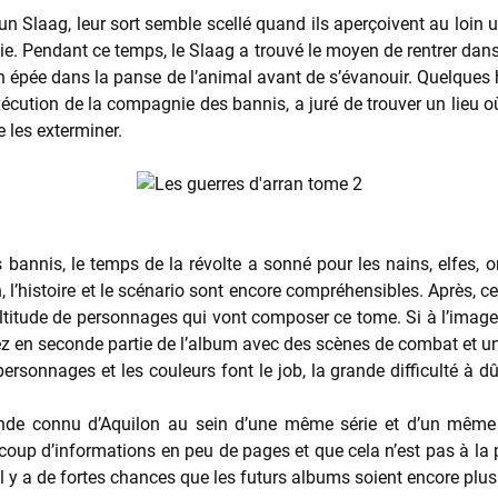
 un Slaag, leur sort semble scellé quand ils aperçoivent au loin u
onie. Pendant ce temps, le Slaag a trouvé le moyen de rentrer da
on épée dans la panse de l’animal avant de s’évanouir. Quelques he
exécution de la compagnie des bannis, a juré de trouver un lieu où
 les exterminer.
nnis, le temps de la révolte a sonné pour les nains, elfes, or
 l’histoire et le scénario sont encore compréhensibles. Après, c
 multitude de personnages qui vont composer ce tome. Si à l’imag
 en seconde partie de l’album avec des scènes de combat et une 
sonnages et les couleurs font le job, la grande difficulté à dû
onde connu d’Aquilon au sein d’une même série et d’un même 
oup d’informations en peu de pages et que cela n’est pas à la p
 il y a de fortes chances que les futurs albums soient encore plus