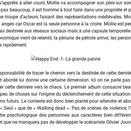
apprête à aller courir, Mollie va accompagner son père sur son 
pas beaucoup, il est homme à tout faire dans une propriété et pl
 troupe d’acteurs faisant des représentations médiévales. Moll
anges car Oscar est la seule personne à la croire. Mollie est per
pas destinée aux réseaux sociaux mais à une capsule temporelle q
onomique vient de retentir, la pénurie de pétrole arrive, les perso
ns rapidement.
ponsabilité de tracer le chemin vers la destinée de cette dernièr
et abordé lui donne une certaine dimension. Ici on ne parle pa
er cette dernière vers le chaos. Le premier album consacre bea
d peu de choses sur l’origine du déclenchement de cette situatio
 futurs. Le contexte est donc bien planté pour attendre et abord
e « Seul » que de « Walking dead ». Pas de scènes de violence, l’
he psychologique des personnes aux caractères bien différents 
jet que ne manquera pas de développer le scénariste Olivier Jouv