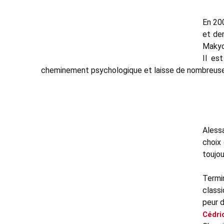
En 200
et der
Makyo
Il es
cheminement psychologique et laisse de nombreuses
Alessa
choix 
toujo
Termi
classi
peur d
Cédri