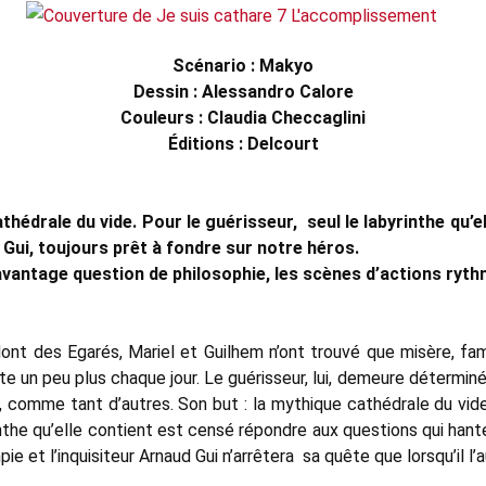
Scénario : Makyo
Dessin : Alessandro Calore
Couleurs : Claudia Checcaglini
Éditions : Delcourt
thédrale du vide. Pour le guérisseur, seul le labyrinthe qu’
d Gui, toujours prêt à fondre sur notre héros.
 davantage question de philosophie, les scènes d’actions ry
nt des Egarés, Mariel et Guilhem n’ont trouvé que misère, fami
ite
un peu plus chaque jour. Le guérisseur, lui, demeure détermi
 comme tant d’autres. Son but : la mythique cathédrale du vide
nthe qu’elle contient est censé répondre aux questions qui hant
pie et l’inquisiteur Arnaud Gui n’arrêtera sa quête que lorsqu’il l’