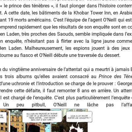
le prince des ténèbres », il faut plonger dans l’histoire cont
. A cette date, les bâtiments de la Khobar Tower Inn, en Arabie
ant 19 morts américains. C’est l’équipe de l’agent O’Neill qui est 
omprend rapidement que les résultats de son enquête sont en contr
Ben Laden, très proches des Saouds, semble impliquée dans l’exp
n enquête, n’hésitant pas à flirter avec la ligne jaune comme
n Laden. Malheureusement, les espions jouent à des jeux dan
 tourne au fiasco et O’Neill débute une traversée du dessert.
n du vingtième anniversaire de l’attentat qui a meurtri à jamais B
les trois albums qu’elles avaient consacré au
Prince des Tén
’une uchronie et l’introduction se charge de le prouver : Geor
ndre cette défaite, il faut remonter 8 ans en arrière. Un atte
BI est chargé de l’enquête. C’est plus particulièrement l’enquête
 Un peu pitbull, O’Neill ne lâche pas l’affa