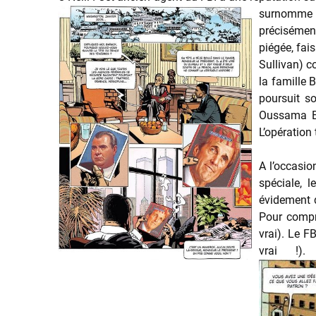
surnomme « 
précisément
piégée, fais
Sullivan) c
la famille 
poursuit so
Oussama Be
L’opération
A l’occasio
spéciale, 
évidement d
Pour compre
vrai). Le F
vrai !).