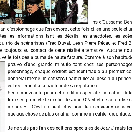
ns d’Oussama Ben L
n d’espionnage que l’on dévore , cette fois ci, en une seule et uniq
outes les informations tant les détails, les anecdotes, les s
du trio de scénaristes (Fred Duval, Jean Pierre Pécau et Fred B
ste toujours au contact de cette réalité alternative. Aucune no
uvelle fois des albums de haute facture. Comme à son habitude, i
preuve d’une grande minutie tant chez ses personna
personnage, chaque endroit est identifiable au premier cou
donnerai même un satisfecit particulier au dessin du prince d
est réellement à la hauteur de sa réputation.
Seule nouveauté pour cette édition spéciale, un cahier dida
trace en parallèle le destin de John O’Neil et de son adv
monde ». C’est un petit plus pour les nouveaux acheteur
quelque chose de plus original comme un cahier graphique,
Je ne suis pas fan des éditions spéciales de
Jour J
mais for