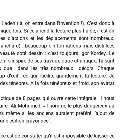
aden (là, on entre dans l’invention !). C’est donc à
ue fois. Si cela rend la lecture plus fluide, il est un
cènes d’actions et les déplacements sont nombreux.
lanchard) : beaucoup d’informations mais distillées
uveauté coté dessin : c’est toujours Igor Kordey. Le
l s’inspire de ses travaux outre atlantique, fais
ant
ges que dans les très nombreux décors. Chaque
p d’œil ; ce qui facilite grandement la lecture. Je
es ténèbres. A la fois ténébreux et froid, son avatar
ctique de 8 pages qui ouvre cette intégrale. Il nous
ersaire Ali Mohamed, « l’homme le plus dangereux au
s même si les anciens auraient préféré l’ajout de
 une édition crayonnée…
ce est de constater qu’il est impossible de laisser ce