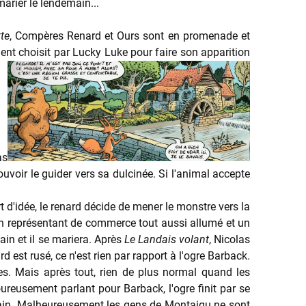
arier le lendemain...
te
, Compères Renard et Ours sont en promenade et
moment choisit par Lucky Luke pour faire son apparition
as
voir le guider vers sa dulcinée. Si l'animal accepte
 d'idée, le renard décide de mener le monstre vers la
n représentant de commerce tout aussi allumé et un
ain et il se mariera. Après
Le Landais volant
, Nicolas
est rusé, ce n'est rien par rapport à l'ogre Barback.
es. Mais après tout, rien de plus normal quand les
eusement parlant pour Barback, l'ogre finit par se
in. Malheureusement les gens de Montaigu ne sont