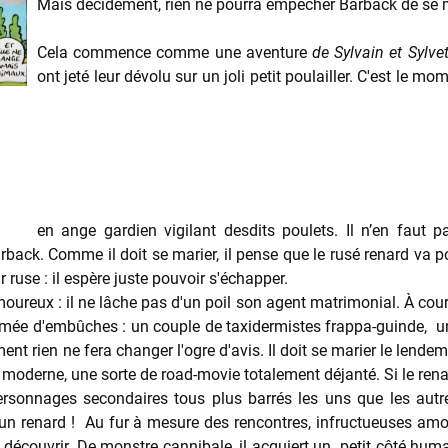
Mais décidément, rien ne pourra empêcher Barback de se m
Cela commence comme une aventure
de Sylvain et Sylvet
ont jeté leur dévolu sur un joli petit poulailler. C'est le 
en ange gardien vigilant desdits poulets. Il n’en faut p
ack. Comme il doit se marier, il pense que le rusé renard va pou
 ruse : il espère juste pouvoir s'échapper.
reux : il ne lâche pas d'un poil son agent matrimonial. À court
semée d'embûches : un couple de taxidermistes frappa-guinde, u
t rien ne fera changer l'ogre d'avis. Il doit se marier le lendem
oderne, une sorte de road-movie totalement déjanté. Si le renard 
personnages secondaires tous plus barrés les uns que les autr
n renard ! Au fur à mesure des rencontres, infructueuses amour
découvrir. De monstre cannibale, il acquiert un petit côté
huma