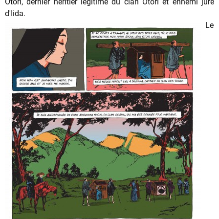
Otori, dernier héritier légitime du clan Otori et ennemi juré
d'Iida.
Le