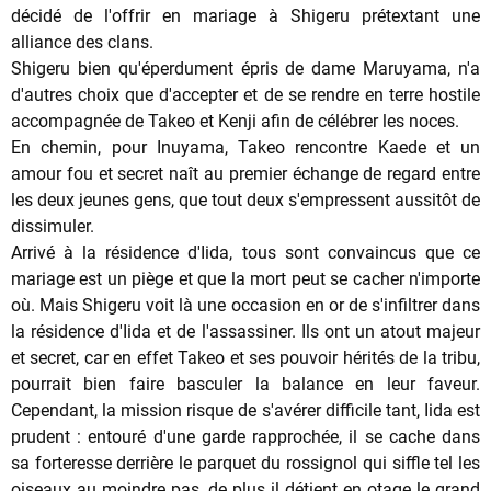
décidé de l'offrir en mariage à Shigeru prétextant une
alliance des clans.
Shigeru bien qu'éperdument épris de dame Maruyama, n'a
d'autres choix que d'accepter et de se rendre en terre hostile
accompagnée de Takeo et Kenji afin de célébrer les noces.
En chemin, pour Inuyama, Takeo rencontre Kaede et un
amour fou et secret naît au premier échange de regard entre
les deux jeunes gens, que tout deux s'empressent aussitôt de
dissimuler.
Arrivé à la résidence d'Iida, tous sont convaincus que ce
mariage est un piège et que la mort peut se cacher n'importe
où. Mais Shigeru voit là une occasion en or de s'infiltrer dans
la résidence d'Iida et de l'assassiner. Ils ont un atout majeur
et secret, car en effet Takeo et ses pouvoir hérités de la tribu,
pourrait bien faire basculer la balance en leur faveur.
Cependant, la mission risque de s'avérer difficile tant, Iida est
prudent : entouré d'une garde rapprochée, il se cache dans
sa forteresse derrière le parquet du rossignol qui siffle tel les
oiseaux au moindre pas, de plus il détient en otage le grand