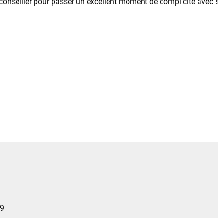
onseiller pour passer un excellent moment de complicité avec 
9