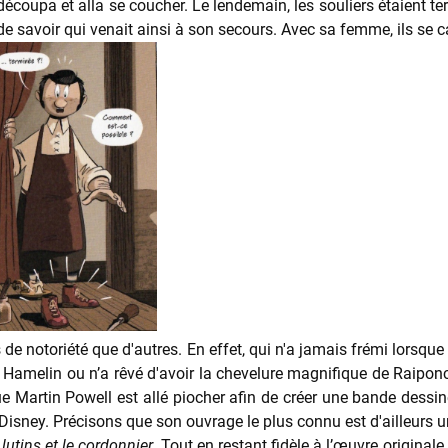
découpa et alla se coucher. Le lendemain, les souliers étaient te
de savoir qui venait ainsi à son secours. Avec sa femme, ils se c
s de notoriété que d'autres. En effet, qui n'a jamais frémi lor
e Hamelin ou n’a rêvé d'avoir la chevelure magnifique de Raiponce
 Martin Powell est allé piocher afin de créer une bande dessinée
z Disney. Précisons que son ouvrage le plus connu est d'ailleurs 
 lutins et le cordonnier
. Tout en restant fidèle à l’œuvre originale