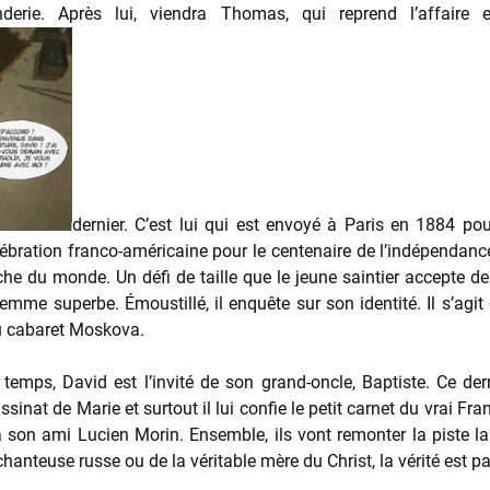
derie. Après lui, viendra Thomas, qui reprend l’affai
dernier. C’est lui qui est envoyé à Paris en 1884 po
lébration franco-américaine pour le centenaire de l’indépendance
oche du monde. Un défi de taille que le jeune saintier accepte d
femme superbe. Émoustillé, il enquête sur son identité. Il s’a
au cabaret Moskova.
mps, David est l’invité de son grand-oncle, Baptiste. Ce dernie
ssinat de Marie et surtout il lui confie le petit carnet du vrai Fra
 son ami Lucien Morin. Ensemble, ils vont remonter la piste lai
chanteuse russe ou de la véritable mère du Christ, la vérité est p