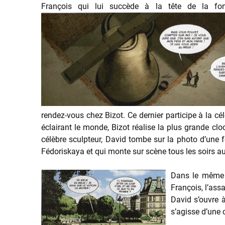
François qui lui succède à la tête de la fon
rendez-vous chez Bizot. Ce dernier participe à la cé
éclairant le monde, Bizot réalise la plus grande cl
célèbre sculpteur, David tombe sur la photo d’une 
Fédoriskaya et qui monte sur scène tous les soirs 
Dans le même te
François, l’assa
David s’ouvre à
s’agisse d’une 