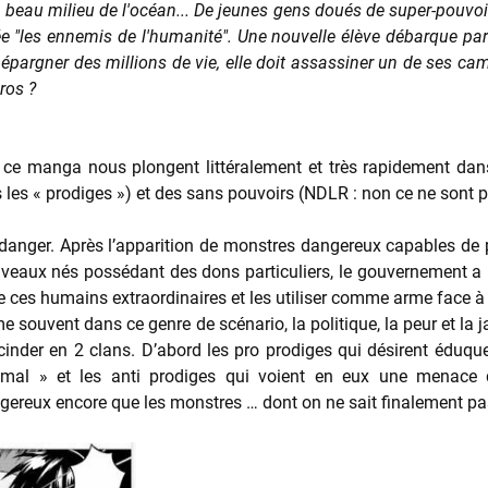
 beau milieu de l'océan... De jeunes gens doués de super-pouvoir
lée "les ennemis de l'humanité". Une nouvelle élève débarque par
épargner des millions de vie, elle doit assassiner un de ses camara
ros ?
ce manga nous plongent littéralement et très rapidement dans 
 les « prodiges ») et des sans pouvoirs (NDLR : non ce ne sont p
danger. Après l’apparition de monstres dangereux capables de p
veaux nés possédant des dons particuliers, le gouvernement a m
e ces humains extraordinaires et les utiliser comme arme face à 
ouvent dans ce genre de scénario, la politique, la peur et la ja
inder en 2 clans. D’abord les pro prodiges qui désirent éduquer
e mal » et les anti prodiges qui voient en eux une menace q
gereux encore que les monstres … dont on ne sait finalement p