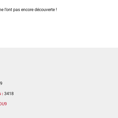
ne l’ont pas encore découverte !
9
 :
3418
EDU9