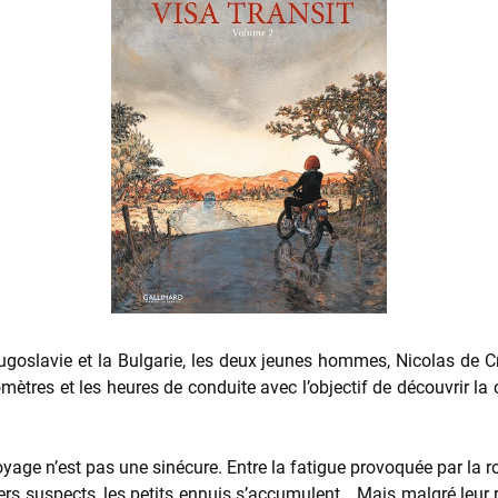
 Yougoslavie et la Bulgarie, les deux jeunes hommes, Nicolas de C
kilomètres et les heures de conduite avec l’objectif de découvrir 
yage n’est pas une sinécure. Entre la fatigue provoquée par la ro
rs suspects, les petits ennuis s’accumulent… Mais malgré leur r