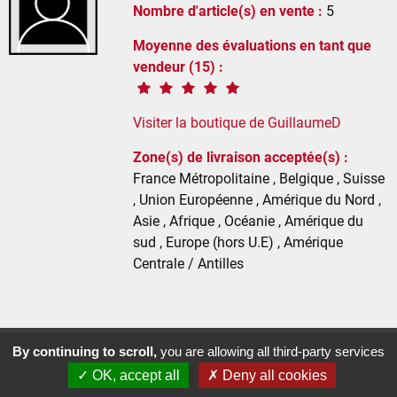
Nombre d'article(s) en vente :
5
Moyenne des évaluations en tant que
vendeur (15) :
Visiter la boutique de GuillaumeD
Zone(s) de livraison acceptée(s) :
France Métropolitaine , Belgique , Suisse
, Union Européenne , Amérique du Nord ,
Asie , Afrique , Océanie , Amérique du
sud , Europe (hors U.E) , Amérique
Centrale / Antilles
By continuing to scroll,
you are allowing all third-party services
Phylactère © 2013-2026 • Réalisé par
Agence51
✓ OK, accept all
✗ Deny all cookies
Mentions légales
•
Conditions générales d'utilisation
•
Gestion