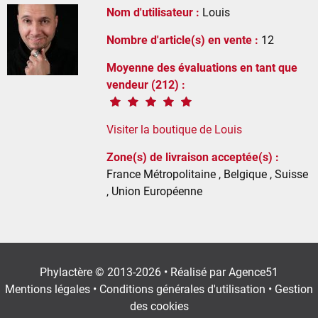
Nom d'utilisateur :
Louis
Nombre d'article(s) en vente :
12
Moyenne des évaluations en tant que
vendeur (212) :
Visiter la boutique de Louis
Zone(s) de livraison acceptée(s) :
France Métropolitaine , Belgique , Suisse
, Union Européenne
Phylactère © 2013-2026 • Réalisé par
Agence51
Mentions légales
•
Conditions générales d'utilisation
•
Gestion
des cookies