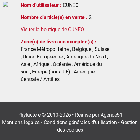
Nom d'utilisateur :
CUNEO
Nombre d'article(s) en vente :
2
Visiter la boutique de CUNEO
Zone(s) de livraison acceptée(s) :
France Métropolitaine , Belgique , Suisse
, Union Européenne , Amérique du Nord ,
Asie , Afrique , Océanie , Amérique du
sud , Europe (hors U.E) , Amérique
Centrale / Antilles
Phylactère © 2013-2026 • Réalisé par
Agence51
Mentions légales
•
Conditions générales d'utilisation
•
Gestion
des cookies