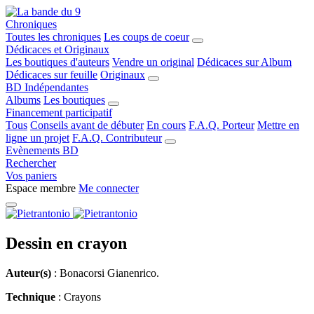
Chroniques
Toutes les chroniques
Les coups de coeur
Dédicaces et Originaux
Les boutiques d'auteurs
Vendre un original
Dédicaces sur Album
Dédicaces sur feuille
Originaux
BD Indépendantes
Albums
Les boutiques
Financement participatif
Tous
Conseils avant de débuter
En cours
F.A.Q. Porteur
Mettre en
ligne un projet
F.A.Q. Contributeur
Evènements BD
Rechercher
Vos paniers
Espace membre
Me connecter
Dessin en crayon
Auteur(s)
: Bonacorsi Gianenrico.
Technique
: Crayons