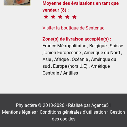
Moyenne des évaluations en tant que
vendeur (8) :
Visiter la boutique de Sentenac
Zone(s) de livraison acceptée(s) :
France Métropolitaine , Belgique , Suisse
, Union Européenne , Amérique du Nord ,
Asie , Afrique , Océanie , Amérique du
sud , Europe (hors U.E) , Amérique
Centrale / Antilles
Phylactère © 2013-2026 • Réalisé par
Agence51
Mentions légales
•
Conditions générales d'utilisation
•
Gestion
des cookies