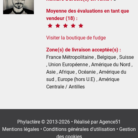
Moyenne des évaluations en tant que
vendeur (18) :
Visiter la boutique de fudge
Zone(s) de livraison acceptée(s) :
France Métropolitaine , Belgique , Suisse
, Union Européenne , Amérique du Nord ,
Asie , Afrique , Océanie , Amérique du
sud , Europe (hors U.E) , Amérique
Centrale / Antilles
Phylactère © 2013-2026 • Réalisé par
Agence51
Mentions légales
•
Conditions générales d'utilisation
•
Gestion
des cookies