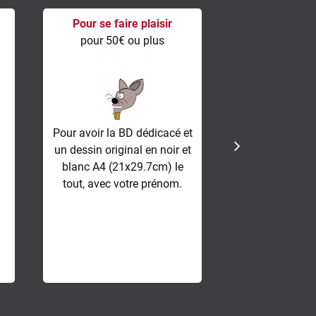
Pour se faire plaisir
Premi
pour 50€ ou plus
pour 100€
Pour avoir la BD dédicacé et
La BD dé
un dessin original en noir et
accompagné d
blanc A4 (21x29.7cm) le
original en noi
tout, avec votre prénom.
(29,7x42cm) 
personnalisé en
avec votre
stock limité
10 max par c