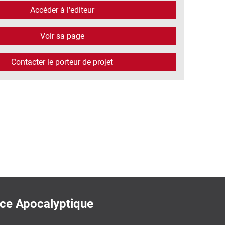
Accéder à l'editeur
Voir sa page
Contacter le porteur de projet
nce Apocalyptique