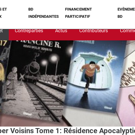
S ET
BD
FINANCEMENT
EVÈNEME
X
INDÉPENDANTES
PARTICIPATIF
BD
et
Contreparties
Actus
Contributeurs
Comme
er Voisins Tome 1: Résidence Apocalypt