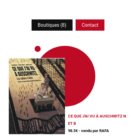
Boutiques (8)
Contact
CE QUE J'AI VU À AUSCHWITZ N
ET B
98.5€ - vendu par RAFA