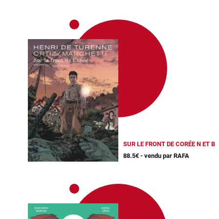
SUR LE FRONT DE CORÉE N ET B
88.5€ - vendu par RAFA