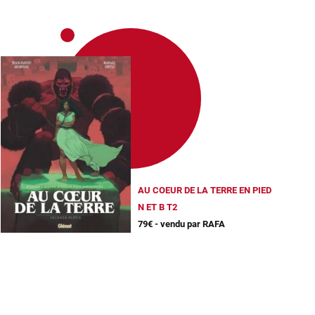
AU COEUR DE LA TERRE EN PIED
N ET B T2
79€ - vendu par RAFA