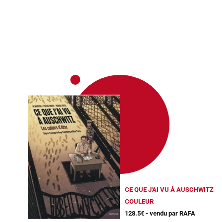
CE QUE J'AI VU À AUSCHWITZ
COULEUR
128.5€ - vendu par RAFA