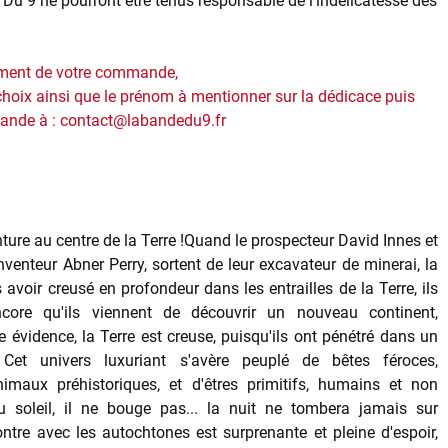
e Du 9 ne pourront être tenus responsable de l'indélicatesse des
ement de votre commande,
hoix ainsi que le prénom à mentionner sur la dédicace puis
mande à : contact@labandedu9.fr
ture au centre de la Terre !Quand le prospecteur David Innes et
venteur Abner Perry, sortent de leur excavateur de minerai, la
 avoir creusé en profondeur dans les entrailles de la Terre, ils
ore qu'ils viennent de découvrir un nouveau continent,
te évidence, la Terre est creuse, puisqu'ils ont pénétré dans un
. Cet univers luxuriant s'avère peuplé de bêtes féroces,
maux préhistoriques, et d'êtres primitifs, humains et non
 soleil, il ne bouge pas... la nuit ne tombera jamais sur
ontre avec les autochtones est surprenante et pleine d'espoir,