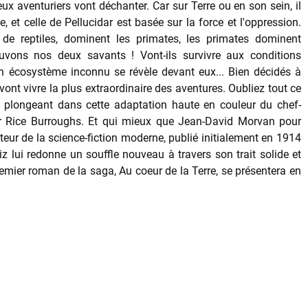
eux aventuriers vont déchanter. Car sur Terre ou en son sein, il
e, et celle de Pellucidar est basée sur la force et l'oppression.
de reptiles, dominent les primates, les primates dominent
uvons nos deux savants ! Vont-ils survivre aux conditions
un écosystème inconnu se révèle devant eux... Bien décidés à
ont vivre la plus extraordinaire des aventures. Oubliez tout ce
n plongeant dans cette adaptation haute en couleur du chef-
ar Rice Burroughs. Et qui mieux que Jean-David Morvan pour
ateur de la science-fiction moderne, publié initialement en 1914
iz lui redonne un souffle nouveau à travers son trait solide et
remier roman de la saga, Au coeur de la Terre, se présentera en