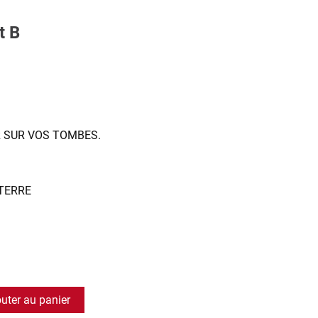
t B
ER SUR VOS TOMBES.
 TERRE
outer au panier