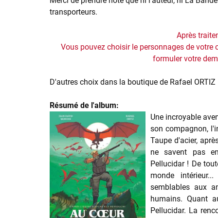
Merci de prendre note que ni l'auteur, ni La Band
transporteurs.
Après trait
Vous pouvez choisir le personnages de votre c
formuler votre de
D'autres choix dans la boutique de
Rafael ORTIZ
Résumé de l'album:
Une incroyable aven
son compagnon, l'in
Taupe d'acier, après
ne savent pas enc
Pellucidar ! De tou
monde intérieur..
semblables aux ani
humains. Quant au
Pellucidar. La renc