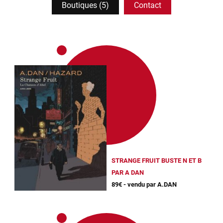
Boutiques (5)
Contact
STRANGE FRUIT BUSTE N ET B
PAR A DAN
89€ - vendu par A.DAN