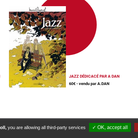
N
JAZZ DÉDICACÉ PAR A DAN
60€ - vendu par A.DAN
oll,
you are allowing all third-party services
✓ OK, accept all
Phylactère © 2013-2026 • Réalisé par
Agence51