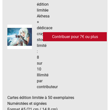
édition
limitée
Akhesa
+
dédicace
crayonnée
Contribuer pour 7€ ou plus
stock
limité
:
8
sur
10
Illimité
par
contributeur
Cartes édition limitée à 50 exemplaires
Numérotées et signées
Format A5 (21 cm / 14.8 cm)