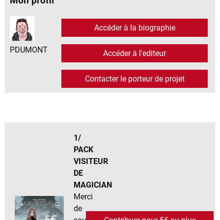
Mon profil
Accéder à la biographie
PDUMONT
Accéder à l'editeur
Contacter le porteur de projet
1/
PACK
VISITEUR
DE
MAGICIAN
Merci
de