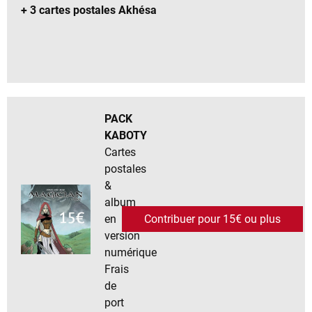
+ 3 cartes postales Akhésa
PACK
KABOTY
Cartes
postales
&
album
en
Contribuer pour 15€ ou plus
version
numérique
Frais
de
port