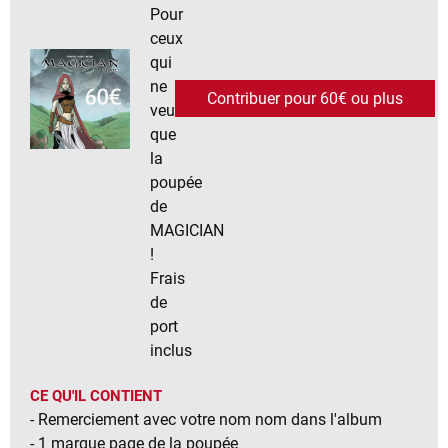
Pour
ceux
qui
ne
Contribuer pour 60€ ou plus
veulent
que
la
poupée
de
MAGICIAN
!
Frais
de
port
inclus
CE QU'IL CONTIENT
- Remerciement avec votre nom nom dans l'album
- 1 marque page de la poupée