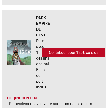
PACK
EMPIRE
DE
L'EST
Pack
avec
1
Contribuer pour 125€ ou plus
dessins
original
Frais
de
port
inclus
CE QU'IL CONTIENT
- Remerciement avec votre nom nom dans l'album