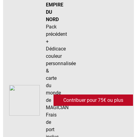
EMPIRE
DU
NORD
Pack
précédent
+
Dédicace
couleur
personnalisée
&
carte
du
monde
de
Contribuer pour 75€ ou plus
MAGICIAN
Frais
de
port
inclus