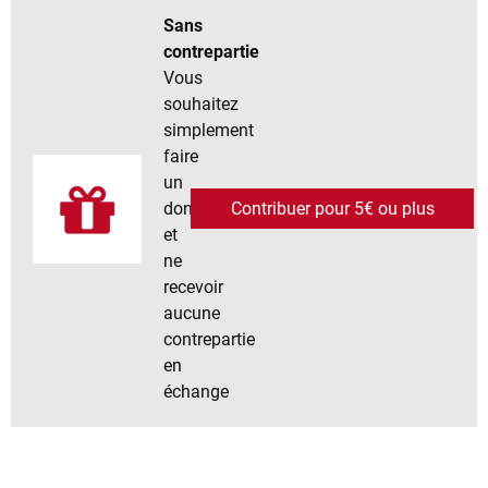
Sans
contrepartie
Vous
souhaitez
simplement
faire
un
don
Contribuer pour 5€ ou plus
et
ne
recevoir
aucune
contrepartie
en
échange