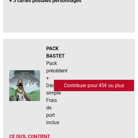
+ 3 cartes postales personnages
PACK
BASTET
Pack
précédent
+
Dédicace
Contribuer pour 45€ ou plus
simple
Frais
de
port
inclus
CE QU'IL CONTIENT