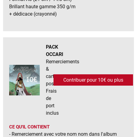
Brillant haute gamme 350 g/m
+ dédicace (crayonné)
PACK
OCCARI
Remerciements
&
cartes
Contribuer pour 10€ ou plus
postales
Frais
de
port
inclus
CE QU'IL CONTIENT
- Remerciement avec votre nom nom dans l'album