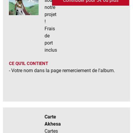
soutenir
Contribuer pour 5€ ou plus
notre
projet
!
Frais
de
port
inclus
CE QU'IL CONTIENT
- Votre nom dans la page remerciement de l'album.
Carte
Akhesa
Cartes