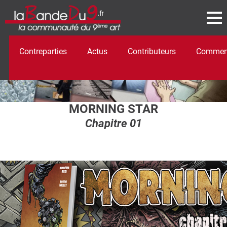
Contreparties
Actus
Contributeurs
Comment
MORNING STAR
Chapitre 01