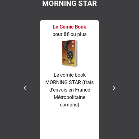
MORNING STAR
Le Comic Book
PAC
pour 8€ ou plus
pour 10
Le comic book
Le Comi
MORNING STAR (frais
marqu
d'envois en France
Métropolitaine
compris)