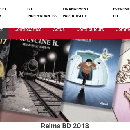
S ET
BD
FINANCEMENT
EVÈNEME
X
INDÉPENDANTES
PARTICIPATIF
BD
et
Contreparties
Actus
Contributeurs
Comme
Reims BD 2018