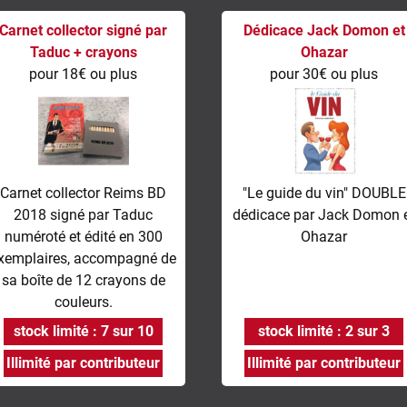
Carnet collector signé par
Dédicace Jack Domon et
Taduc + crayons
Ohazar
pour 18€ ou plus
pour 30€ ou plus
Carnet collector Reims BD
"Le guide du vin" DOUBLE
2018 signé par Taduc
dédicace par Jack Domon 
numéroté et édité en 300
Ohazar
xemplaires, accompagné de
sa boîte de 12 crayons de
couleurs.
stock limité : 7 sur 10
stock limité : 2 sur 3
Illimité par contributeur
Illimité par contributeur