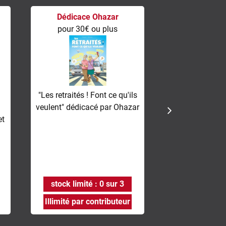
Dédicace Ohazar
Dédicace J. D
pour 30€ ou plus
+ M. Va
pour 30€ 
"Les retraités ! Font ce qu'ils
veulent" dédicacé par Ohazar
"VDM, les rése
et
dédicacé par 
Ohazar et sign
Vale
stock limité : 0 sur 3
stock limité
Illimité par contributeur
Illimité par 