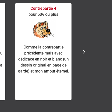
Contrepartie 4
Contrepa
pour 50€ ou plus
pour 70€ 
Comme la contrepartie
Comme la con
eu
précédente mais avec
mais avec d
dédicace en noir et blanc (un
couleur (un de
et
dessin original en page de
en page de ga
garde) et mon amour éternel.
amour ét