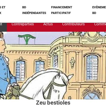
S ET
BD
FINANCEMENT
EVÈNEME
X
INDÉPENDANTES
PARTICIPATIF
BD
et
Contreparties
Actus
Contributeurs
Comme
Zeu bestioles