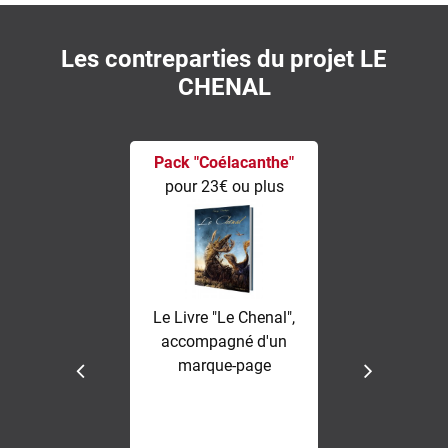
Les contreparties du projet LE
CHENAL
Pack "Coélacanthe"
Pack "Ar
pour 23€ ou plus
pour 30
Le Livre "Le Chenal",
Le livre "L
accompagné d'un
marque-p
marque-page
Libris 
numérot