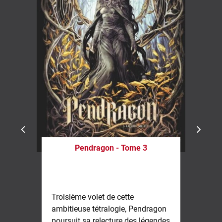
Pendragon - Tome 3
No
Troisième volet de cette
ambitieuse tétralogie, Pendragon
Gia
poursuit sa relecture des légendes
l'i