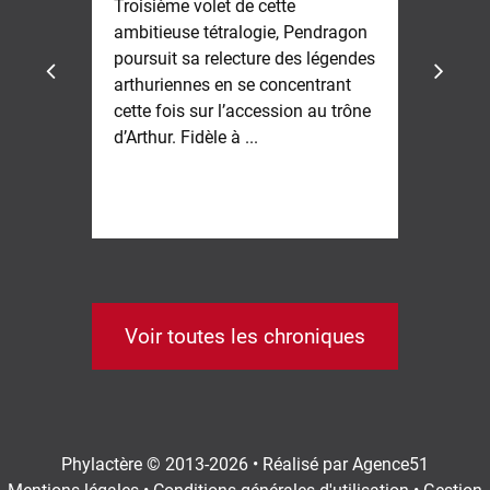
Troisième volet de cette
ambitieuse tétralogie, Pendragon
Gia
poursuit sa relecture des légendes
l'i
arthuriennes en se concentrant
ann
cette fois sur l’accession au trône
fam
d’Arthur. Fidèle à ...
d'i
...
Voir toutes les chroniques
Phylactère © 2013-2026 • Réalisé par
Agence51