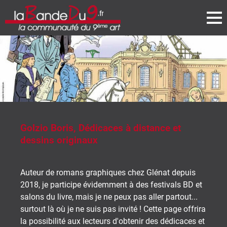
is, Dédicaces à distance et
iginaux
mans graphiques chez Glénat depuis
icipe évidemment à des festivals BD et
re, mais je ne peux pas aller partout...
je ne suis pas invité ! Cette page offrira
é aux lecteurs d'obtenir des dédicaces et