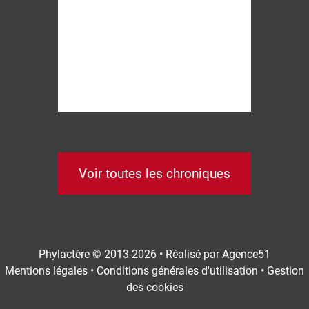
ann
fam
d'i
...
Voir toutes les chroniques
Phylactère © 2013-2026 • Réalisé par
Agence51
Mentions légales
•
Conditions générales d'utilisation
•
Gestion
des cookies