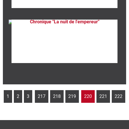
Chronique "La nuit de l'empereur"
1
2
3
217
218
219
220
221
222