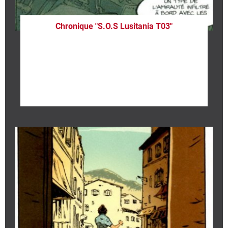
Chronique "S.O.S Lusitania T03"